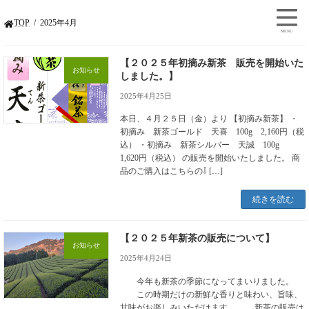
TOP
2025年4月
【２０２５年初摘み新茶 販売を開始いた
お知らせ
しました。】
2025年4月25日
本日、４月２５日（金）より 【初摘み新茶】 ・
初摘み 新茶ゴールド 天喜 100g 2,160円（税
込） ・初摘み 新茶シルバー 天誠 100g
1,620円（税込） の販売を開始いたしました。 商
品のご購入はこちらの⇩ […]
続きを読む
【２０２５年新茶の販売について】
お知らせ
2025年4月24日
今年も新茶の季節になってまいりました。
この時期だけの新鮮な香りと味わい、旨味、
甘味がお楽しみいただけます。 新茶の販売は