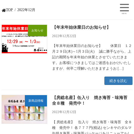
TOP
2022年12月
【年末年始休業日のお知らせ】
お知らせ
2022年12月22日
【年末年始休業日のお知らせ】 休業日 １２
月２９日(木)～1月３日(火) 誠に勝手ながら、上
記の期間を年末年始の休業とさせていただきま
す。お客様につきましてはご迷惑をおかけいたし
ますが、何卒ご理解いただきますようお […]
続きを読む
【房総名産】缶入り 焼き海苔・味海苔
新商品情報
全８種 発売中！
2022年12月12日
【 房総名産】 缶入り 焼き海苔・味海苔 全８
種 発売中！ 各７７７円(税込) センキヤのダルマ
缶焼き海苔・味海苔パッケージをリニューアルし